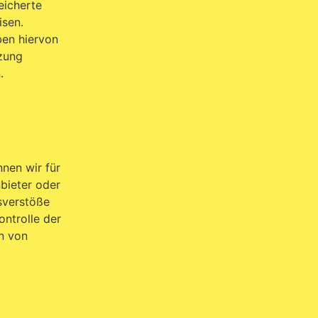
eicherte
isen.
ben hiervon
tzung
.
nnen wir für
nbieter oder
tsverstöße
ontrolle der
n von