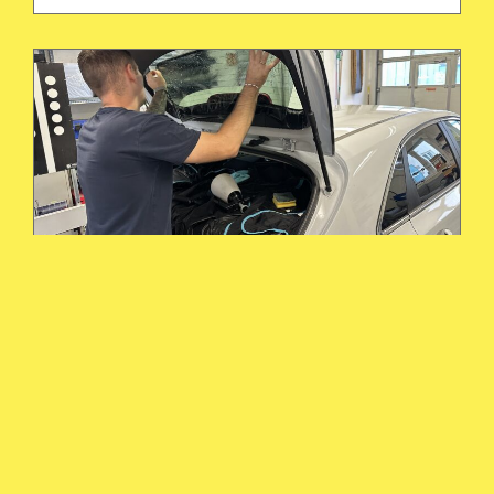
Scheibentönung
Sommerhitze, Blendung oder unerwünschte
Einblicke? Mit unserer professionellen
Scheibenfolierung in Berlin sorgen wir für einen
angenehmeren Innenraum, mehr Privatsphäre und
ein ansprechendes Fahrzeugdesign.
informieren